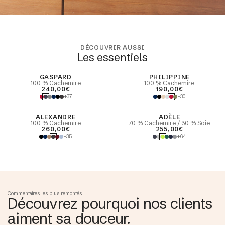
DÉCOUVRIR AUSSI
Les essentiels
best seller
GASPARD
PHILIPPINE
100 % Cachemire
100 % Cachemire
240,00€
190,00€
+37
+30
ALEXANDRE
ADÈLE
100 % Cachemire
70 % Cachemire / 30 % Soie
260,00€
255,00€
+35
+64
Commentaires les plus remontés
Découvrez pourquoi nos clients
aiment sa douceur.