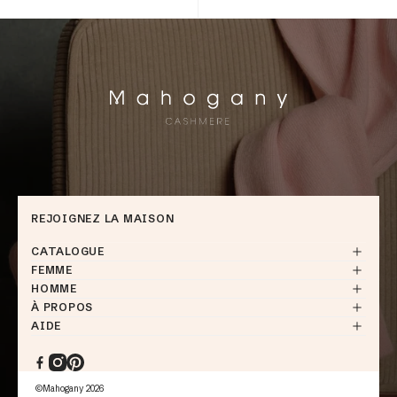
REJOIGNEZ LA MAISON
CATALOGUE
FEMME
HOMME
À PROPOS
AIDE
Facebook
Instagram
Pinterest
©Mahogany 2026